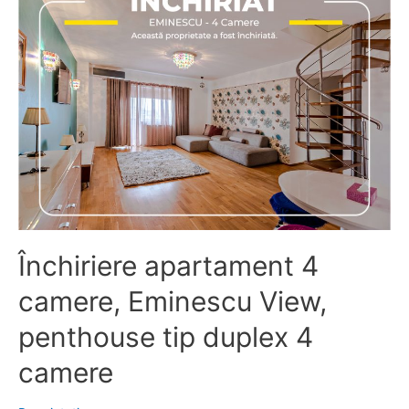
Sperantei,
Zona
Therme,
5.000
mp,
Toate
Actele
Închiriere apartament 4
camere, Eminescu View,
penthouse tip duplex 4
camere