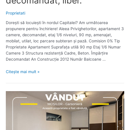
decomandat, liber.
Proprietati
Dorești să locuiești în nordul Capitalei? Am următoarea
propunere pentru închiriere! Aleea Privighetorilor, apartament 3
camere, decomandat, etaj 1/6 niveluri, 90 mp, amenajat,
mobilat, utilat, loc parcare subteran și pază. Comision 0% Tip
Proprietate Apartament Suprafața utilă 90 mp Etaj 1/6 Numar
Camere 3 Structura rezistență Cadre, Beton. Împărțire
Decomandat An Construcție 2012 Număr Balcoane …
Baneasa,
Citește mai mult »
Gradina
Zoologica,
Aleea
Privighetorilor,
1/6,
decomandat,
liber.