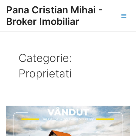
Skip
Pana Cristian Mihai -
to
content
Broker Imobiliar
Main
Men
Categorie:
Proprietati