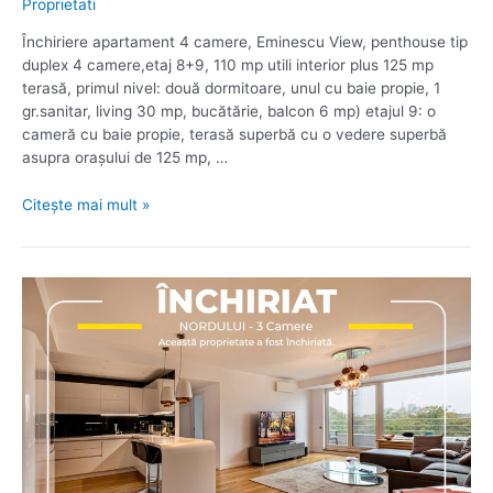
Proprietati
Închiriere apartament 4 camere, Eminescu View, penthouse tip
duplex 4 camere,etaj 8+9, 110 mp utili interior plus 125 mp
terasă, primul nivel: două dormitoare, unul cu baie propie, 1
gr.sanitar, living 30 mp, bucătărie, balcon 6 mp) etajul 9: o
cameră cu baie propie, terasă superbă cu o vedere superbă
asupra orașului de 125 mp, …
Închiriere
Citește mai mult »
apartament
4
camere,
Eminescu
View,
penthouse
tip
duplex
4
camere