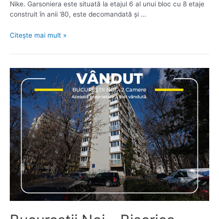
Nike. Garsoniera este situată la etajul 6 al unui bloc cu 8 etaje
construit în anii ’80, este decomandată și …
Vânzare
Citește mai mult »
Garsonieră
Moșilor
–
Traian,
6
din
8,
decomandată,
bloc
mixt,
Toate
Actele.