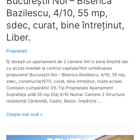
Bucureștii Noi – Biserica
Bazilescu, 4/10, 55 mp,
sdec, curat, bine întreținut,
Liber.
Proprietati
Îți dorești un apartament de 2 camere într-o zona liniștită dar
cu acces imediat la centrul capitalei?Am următoarea
propunere! Bucureștii Noi – Biserica Bazilescu, 4/10, 55 mp,
sdec, constructie1970, curat, bine întreținut, toate actele.
Comision cumpărător 0% Tip Proprietate Apartament
Suprafața utilă 55 mp Etaj 4/10 Numar Camere 2 Structura
rezistență Cărămidă, Cadre, Beton. Împărțire …
Bucureștii
Citește mai mult »
Noi
–
Biserica