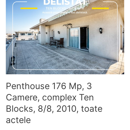
Bazilescu,
4/10,
55
mp,
sdec,
curat,
bine
întreținut,
Liber.
Penthouse 176 Mp, 3
Camere, complex Ten
Blocks, 8/8, 2010, toate
actele