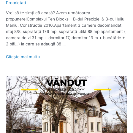
Proprietati
Vrei să te simți că acasă? Avem următoarea
propunere!Complexul Ten Blocks – B-dul Preciziei & B-dul Iuliu
Maniu, Construcție 2010.Apartament 3 camere decomandat,
etaj 8/8, suprafață 176 mp: suprafață utilă 88 mp apartament (
camera de zi 31 mp + dormitor 17, dormitor 13 m + bucătărie +
2 băi…) la care se adaugă 88 …
Penthouse
Citește mai mult »
176
Mp,
3
Camere,
complex
Ten
Blocks,
8/8,
2010,
toate
actele