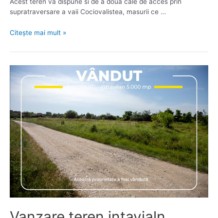
Acest teren va dispune si de a doua cale de acces prin
supratraversare a vaii Cociovalistea, masurii ce …
Teren
Citește mai mult »
Balotești
–
Străda
Viitorului-
Valea
Cociovalistea
–
Deschidere
Lac
Vanzare teren intavialn