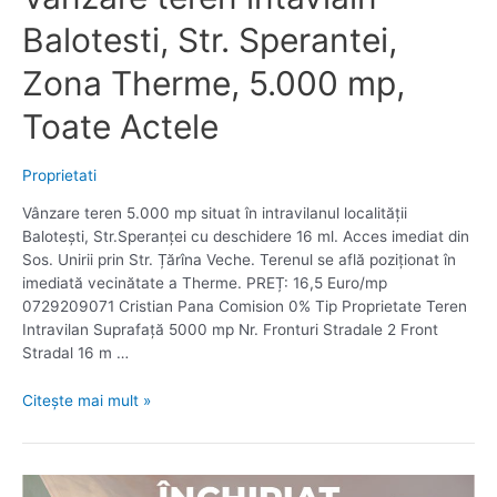
Balotesti, Str. Sperantei,
Zona Therme, 5.000 mp,
Toate Actele
Proprietati
Vânzare teren 5.000 mp situat în intravilanul localității
Balotești, Str.Speranței cu deschidere 16 ml. Acces imediat din
Sos. Unirii prin Str. Țărîna Veche. Terenul se află poziționat în
imediată vecinătate a Therme. PREȚ: 16,5 Euro/mp
0729209071 Cristian Pana Comision 0% Tip Proprietate Teren
Intravilan Suprafață 5000 mp Nr. Fronturi Stradale 2 Front
Stradal 16 m …
Vanzare
Citește mai mult »
teren
intavialn
Balotesti,
Str.