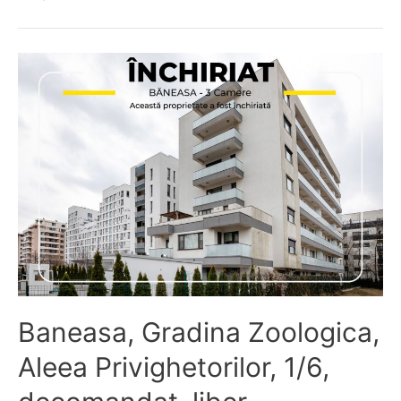
Soseaua
Nordului,
5/6,
vedere
parc,
liber,
Loc
Parcare,
disponibil
imediat.
Baneasa, Gradina Zoologica,
Aleea Privighetorilor, 1/6,