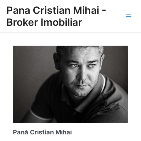
Skip
Pana Cristian Mihai -
to
content
Broker Imobiliar
Main
Men
Pană Cristian Mihai